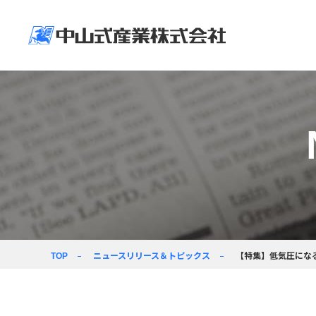
企業情報
ニュースリリース＆
製品情報
企業活動
採用情報
企業情
製品情
企業活
採用情
トップメッセージ
新着情報
人に環境に社会に
採用情報
ヘルスケア製品
価値創造の力で
向き合う
経営ビジョン
コラム
事業紹介
会社パンフレット
ニュースリリース＆トピックス
【特集】低気圧にな
TOP