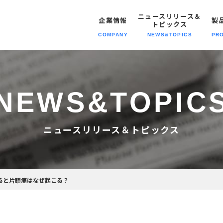
ニュースリリース＆
企業情報
製
トピックス
COMPANY
NEWS&TOPICS
PR
トピックス
報トップへ
報トップへ
動トップへ
報トップへ
ニュースリリース＆トピックスト
NEWS&
TOPIC
経営理念
企業情報
SDGsの
職種紹介
スポーツ製品
取り組み
会社概要
製品情報
募集要項
自社専売製品
ニュースリリース＆トピックス
沿革・歴史
メディア
拠点情報
プライバシーポリシー
模倣品対策
ると片頭痛はなぜ起こる？