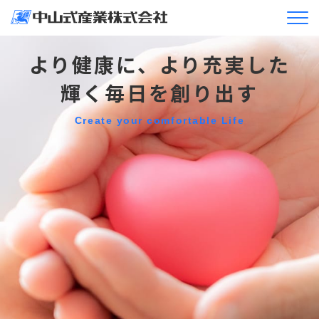
企業情報
より健康に、
より充実した
輝く毎日を創り出す
ニュースリリース＆
トピックス
Create your comfortable Life
製品情報
企業活動
採用情報
JA
EN