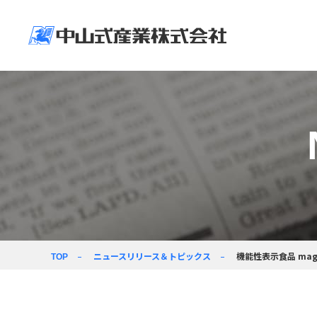
企業情報
ニュースリリース＆
製品情報
企業活動
採用情報
企業情
製品情
企業活
採用情
トップメッセージ
新着情報
人に環境に社会に
採用情報
ヘルスケア製品
価値創造の力で
向き合う
経営ビジョン
コラム
事業紹介
会社パンフレット
ニュースリリース＆トピックス
機能性表示食品 ma
TOP