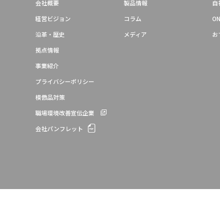
会社概要
製品情報
自
経営ビジョン
コラム
ON
沿革・歴史
メディア
お
拠点情報
事業紹介
プライバシーポリシー
模倣品対策
職場環境改善宣伝企業
会社パンフレット