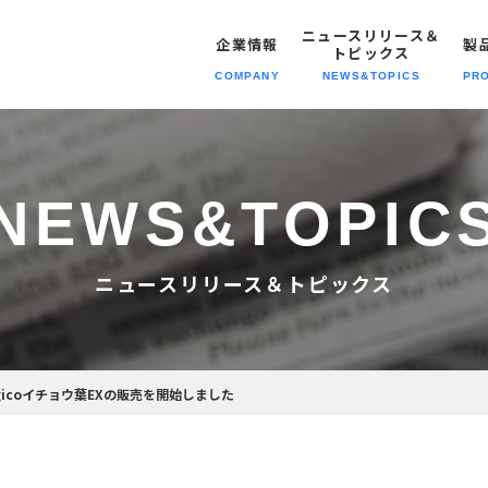
ニュースリリース＆
企業情報
製
トピックス
COMPANY
NEWS&TOPICS
PR
トピックス
報トップへ
報トップへ
動トップへ
報トップへ
ニュースリリース＆トピックスト
NEWS&
TOPIC
経営理念
企業情報
SDGsの
職種紹介
スポーツ製品
取り組み
会社概要
製品情報
募集要項
自社専売製品
ニュースリリース＆トピックス
沿革・歴史
メディア
拠点情報
プライバシーポリシー
模倣品対策
gicoイチョウ葉EXの販売を開始しました