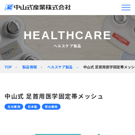
企業情報
HEALTHCARE
ニュースリリース＆
トピックス
ヘルスケア製品
製品情報
製品情報
ヘルスケア製品
中山式 足首用医学固定帯メッシ
TOP
企業活動
採用情報
中山式 足首用医学固定帯メッシュ
JA
EN
左右兼用
日本製
男女兼用