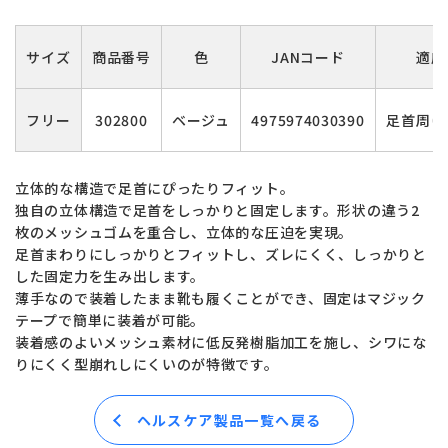
サイズ
商品番号
色
JANコード
適応
フリー
302800
ベージュ
4975974030390
足首周り 
立体的な構造で足首にぴったりフィット。
独自の立体構造で足首をしっかりと固定します。形状の違う2
枚のメッシュゴムを重合し、立体的な圧迫を実現。
足首まわりにしっかりとフィットし、ズレにくく、しっかりと
した固定力を生み出します。
薄手なので装着したまま靴も履くことができ、固定はマジック
テープで簡単に装着が可能。
装着感のよいメッシュ素材に低反発樹脂加工を施し、シワにな
りにくく型崩れしにくいのが特徴です。
ヘルスケア製品一覧へ戻る