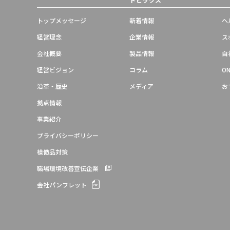
トップメッセージ
新着情報
ヘ
経営理念
企業情報
ス
会社概要
製品情報
自
経営ビジョン
コラム
ON
沿革・歴史
メディア
お
拠点情報
事業紹介
プライバシーポリシー
模倣品対策
職場環境改善宣伝企業
会社パンフレット