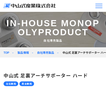
企業情報
IN-HOUSE MONOP
OLYPRODUCT
ニュースリリース＆
トピックス
自社専売製品
製品情報
製品情報
自社専売製品
中山式 足裏アーチサポーター ハ
TOP
企業活動
採用情報
中山式 足裏アーチサポーター ハード
JA
EN
左右兼用
男女兼用