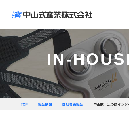
企業情報
ニュースリリース＆
製品情報
企業活動
採用情報
企業情
製品情
企業活
採用情
IN-HOU
トップメッセージ
新着情報
人に環境に社会に
採用情報
ヘルスケア製品
価値創造の力で
向き合う
経営ビジョン
コラム
事業紹介
会社パンフレット
製品情報
自社専売製品
中山式 足つぼインソ
TOP