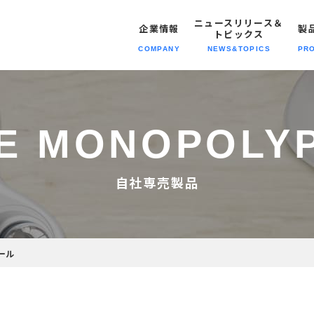
ニュースリリース＆
企業情報
製
トピックス
COMPANY
NEWS&TOPICS
PR
トピックス
報トップへ
報トップへ
動トップへ
報トップへ
ニュースリリース＆トピックスト
SE MONOPOLY
経営理念
企業情報
SDGsの
職種紹介
スポーツ製品
取り組み
会社概要
製品情報
募集要項
自社専売製品
自社専売製品
沿革・歴史
メディア
拠点情報
プライバシーポリシー
模倣品対策
ール