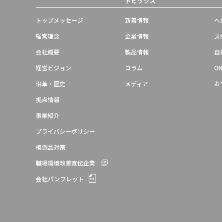
トピックス
トップメッセージ
新着情報
ヘ
経営理念
企業情報
ス
会社概要
製品情報
自
経営ビジョン
コラム
ON
沿革・歴史
メディア
お
拠点情報
事業紹介
プライバシーポリシー
模倣品対策
職場環境改善宣伝企業
会社パンフレット