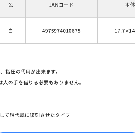
色
JANコード
本
白
4975974010675
17.7✕1
ま、指圧の代用が出来ます。
は人の手を借りる必要もありません。
として現代風に復刻させたタイプ。