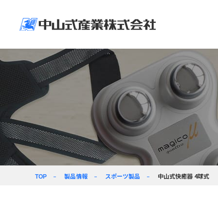
企業情報
ニュースリリース＆
製品情報
企業活動
採用情報
企業情
製品情
企業活
採用情
トップメッセージ
新着情報
人に環境に社会に
採用情報
ヘルスケア製品
価値創造の力で
向き合う
経営ビジョン
コラム
事業紹介
会社パンフレット
製品情報
スポーツ製品
中山式快癒器 4球式
TOP