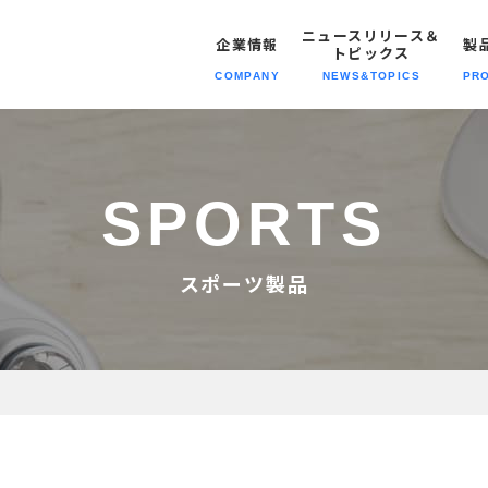
ニュースリリース＆
企業情報
製
トピックス
COMPANY
NEWS&TOPICS
PR
トピックス
報トップへ
報トップへ
動トップへ
報トップへ
ニュースリリース＆トピックスト
SPORTS
経営理念
企業情報
SDGsの
職種紹介
スポーツ製品
取り組み
会社概要
製品情報
募集要項
自社専売製品
スポーツ製品
沿革・歴史
メディア
拠点情報
プライバシーポリシー
模倣品対策