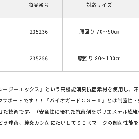
商品番号
対応サイズ
2
235236
腰回り 70～90㎝
9
235256
腰回り 80～100㎝
シージーエックス」という高機能消臭抗菌素材を使用し、汗
サポートです！！「バイオガードＣＧ－Ｘ」とは制菌性・安全
せた技術です。（安全性に優れた抗菌剤をポリエステル繊維
どう球菌、肺炎カン菌にたいしてＳＥＫマークの制菌性能を