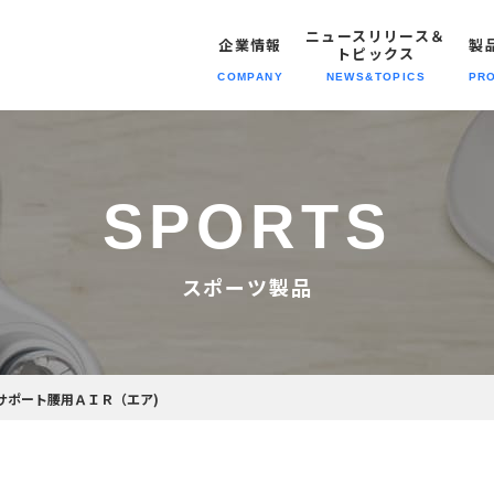
ニュースリリース＆
企業情報
製
トピックス
COMPANY
NEWS&TOPICS
PR
トピックス
報トップへ
報トップへ
動トップへ
報トップへ
ニュースリリース＆トピックスト
SPORTS
経営理念
企業情報
SDGsの
職種紹介
スポーツ製品
取り組み
会社概要
製品情報
募集要項
自社専売製品
スポーツ製品
沿革・歴史
メディア
拠点情報
プライバシーポリシー
模倣品対策
ックサポート腰用ＡＩＲ（エア)