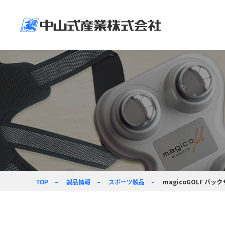
企業情報
ニュースリリース＆
製品情報
企業活動
採用情報
企業情
製品情
企業活
採用情
トップメッセージ
新着情報
人に環境に社会に
採用情報
ヘルスケア製品
価値創造の力で
向き合う
経営ビジョン
コラム
事業紹介
会社パンフレット
製品情報
スポーツ製品
magicoGOLF バ
TOP